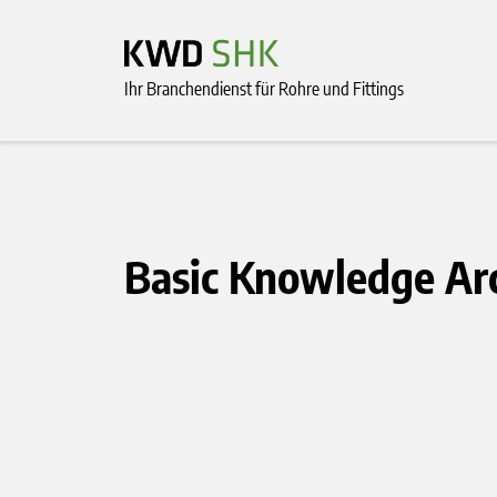
Ihr Branchendienst für Rohre und Fittings
Basic Knowledge Ar
Strahlenvernetzung von PE-Xc Kunststoffrohren - Beta-Gamma-Service GmbH &Co.KG