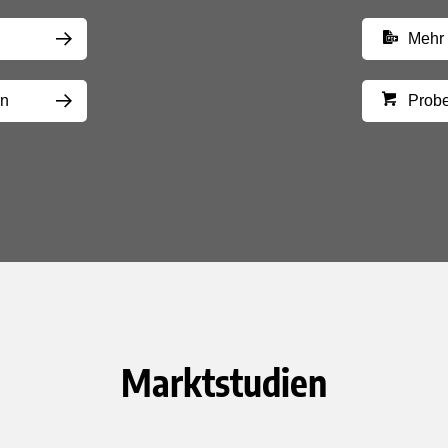
Mehr 
rn
Probe
Marktstudien